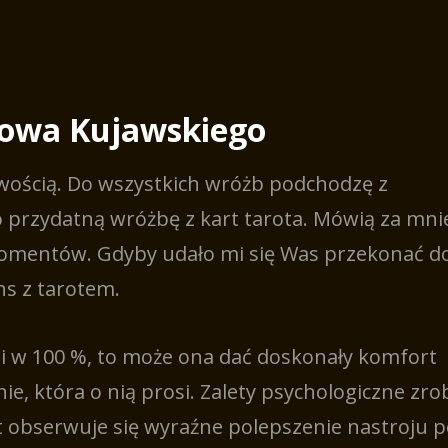
rowa Kujawskiego
wością. Do wszystkich wróżb podchodzę z
przydatną wróżbę z kart tarota. Mówią za mnie
momentów. Gdyby udało mi się Was przekonać do
ns z tarotem.
zi w 100 %, to może ona dać doskonały komfort
e, która o nią prosi. Zalety psychologiczne zro
 obserwuje się wyraźne polepszenie nastroju po