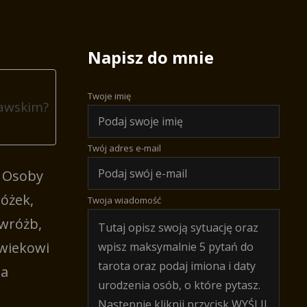
Napisz do mnie
Twoje imię
jawskim?
Twój adres e-mail
. Osoby
różek,
Twoja wiadomość
 wróżb,
owiekowi
za