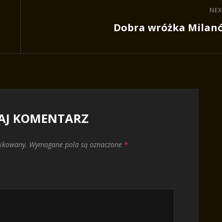
NEX
Next
Dobra wróżka Milan
Post
AJ KOMENTARZ
likowany.
Wymagane pola są oznaczone
*