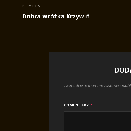
wpisu
PREV POST
Previous
Dobra wróżka Krzywiń
Post
DOD
Twój adres e-mail nie zostanie opub
KOMENTARZ
*