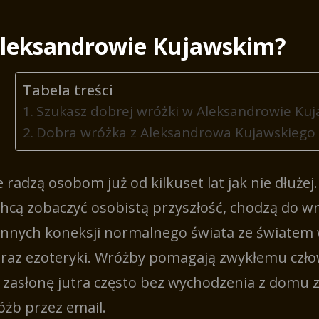
Aleksandrowie Kujawskim?
Tabela treści
Szukasz dobrej wróżki w Aleksandrowie Ku
Dobra wróżka z Aleksandrowa Kujawskiego
radzą osobom już od kilkuset lat jak nie dłużej
chcą zobaczyć osobistą przyszłość, chodzą do w
 innych koneksji normalnego świata ze światem
raz ezoteryki. Wróżby pomagają zwykłemu czł
a zasłonę jutra często bez wychodzenia z domu 
żb przez email.