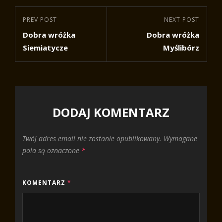
Nawigacja
Previous
PREV POST
Next
NEXT POST
wpisu
Dobra wróżka
Dobra wróżka
Post
Post
Siemiatycze
Myślibórz
DODAJ KOMENTARZ
Twój adres email nie zostanie opublikowany.
Wymagane
pola są oznaczone
*
KOMENTARZ
*