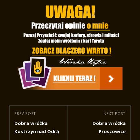
Nawigacja
Previous
PREV POST
Next
NEXT POST
wpisu
Dobra wróżka
Dobra wróżka
Post
Post
Kostrzyn nad Odrą
Proszowice