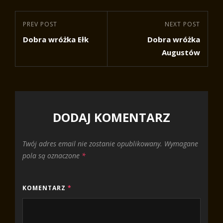
Nawigacja
Previous
PREV POST
Next
NEXT POST
wpisu
Dobra wróżka Ełk
Dobra wróżka
Post
Post
Augustów
DODAJ KOMENTARZ
Twój adres email nie zostanie opublikowany.
Wymagane
pola są oznaczone
*
KOMENTARZ
*