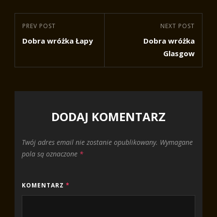
Nawigacja
Previous
PREV POST
Next
NEXT POST
wpisu
Dobra wróżka Łapy
Dobra wróżka
Post
Post
Glasgow
DODAJ KOMENTARZ
Twój adres email nie zostanie opublikowany.
Wymagane
pola są oznaczone
*
KOMENTARZ
*