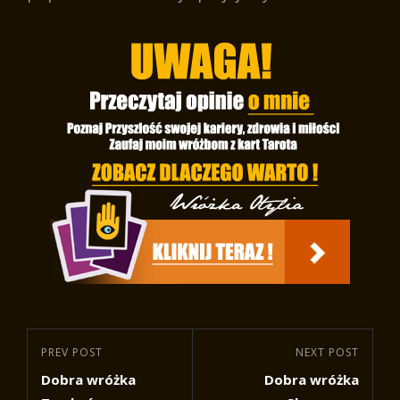
Nawigacja
Previous
PREV POST
Next
NEXT POST
wpisu
Dobra wróżka
Dobra wróżka
Post
Post