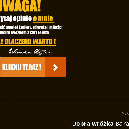
NEX
Next
Dobra wróżka Bar
Post