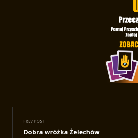
Nawigacja
wpisu
PREV POST
Previous
Dobra wróżka Żelechów
Post