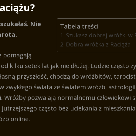
Raciążu?
szukałaś. Nie
Tabela treści
arota.
Szukasz dobrej wróżki w 
Dobra wróżka z Raciąża
e pomagają
od kilku setek lat jak nie dłużej. Ludzie często ż
asną przyszłość, chodzą do wróżbitów, tarocist
w zwykłego świata ze światem wróżb, astrologii
i. Wróżby pozwalają normalnemu człowiekowi s
 jutrzejszego często bez uciekania z mieszkania
żb online.