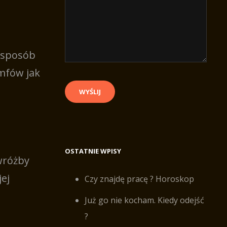
n sposób
umfów jak
OSTATNIE WPISY
 wróżby
ej
Czy znajdę pracę ? Horoskop
Już go nie kocham. Kiedy odejść
?