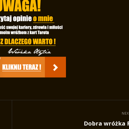
NEX
Next
Dobra wróżka 
Post