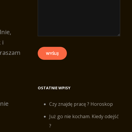
nie,
 i
praszam
OSTATNIE WPISY
nie
Czy znajdę pracę ? Horoskop
Już go nie kocham. Kiedy odejść
?