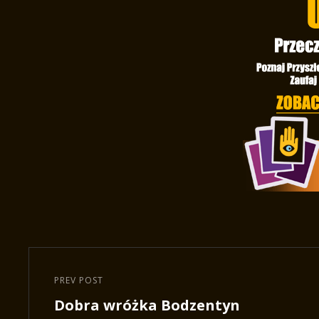
Nawigacja
wpisu
PREV POST
Previous
Dobra wróżka Bodzentyn
Post