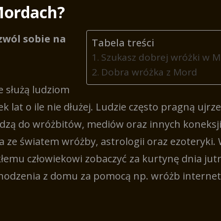
Mordach?
zwól sobie na
Tabela treści
Szukasz dobrej wróżki w 
Dobra wróżka z Mord
 służą ludziom
ek lat o ile nie dłużej. Ludzie często pragną ujr
odzą do wróżbitów, mediów oraz innych koneksj
a ze światem wróżby, astrologii oraz ezoteryki.
łemu człowiekowi zobaczyć za kurtynę dnia jut
hodzenia z domu za pomocą np. wróżb interne