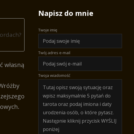
Napisz do mnie
Twoje imię
Mordach?
Twój adres e-mail
zeć własną
i
Twoja wiadomość
 Wróżby
rzejszego
towych.