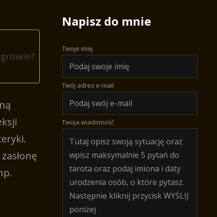
Napisz do mnie
Twoje imię
ęgrowie?
Twój adres e-mail
gną
ksji
Twoja wiadomość
eryki.
 zasłonę
np.