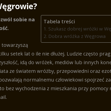
Węgrowie?
ozwól sobie na
Tabela treści
ość.
Szukasz dobrej wróżki w W
Dobra wróżka z Węgrowa
 towarzyszą
ilku setek lat o ile nie dłużej. Ludzie często pra
zyszłość, idą do wróżek, mediów lub innych kone
ata ze światem wróżby, przepowiedni oraz ezot
pozwalają normalnemu człowiekowi spojrzeć za
sto bez wychodzenia z mieszkania przy pomocy 
il.