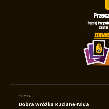
Nawigacja
wpisu
PREV POST
Previous
Dobra wróżka Ruciane-Nida
Post