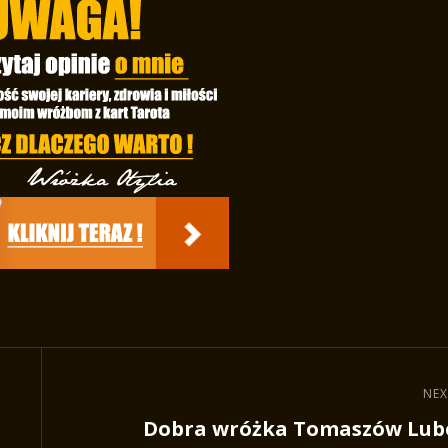
NEX
Next
Dobra wróżka Tomaszów Lube
Post