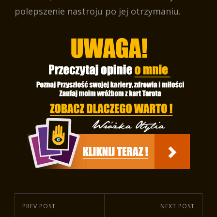
polepszenie nastroju po jej otrzymaniu.
Nawigacja
Previous
PREV POST
Next
NEXT POST
wpisu