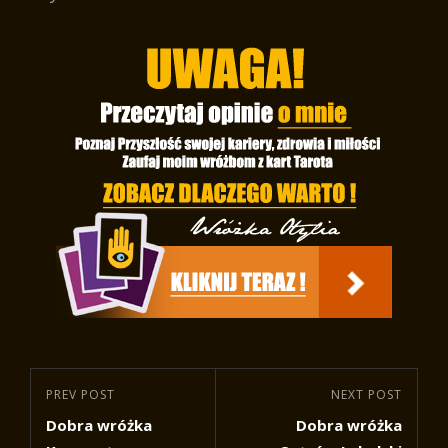
Nawigacja
Previous
PREV POST
Next
NEXT POST
wpisu
Dobra wróżka
Dobra wróżka
Post
Post