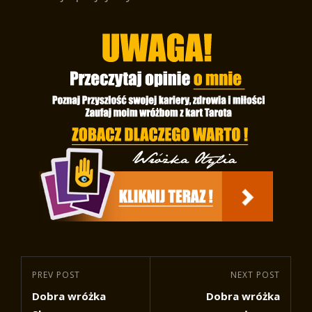
Nawigacja
Previous
PREV POST
Next
NEXT POST
wpisu
Dobra wróżka
Dobra wróżka
Post
Post