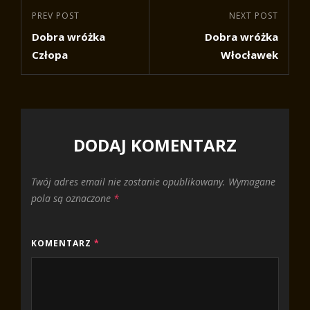
Nawigacja
Previous
PREV POST
Next
NEXT POST
wpisu
Dobra wróżka
Dobra wróżka
Post
Post
Człopa
Włocławek
DODAJ KOMENTARZ
Twój adres email nie zostanie opublikowany.
Wymagane
pola są oznaczone
*
KOMENTARZ
*