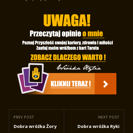
Nawigacja
Previous
PREV POST
Next
NEXT POST
wpisu
Dobra wróżka Żory
Dobra wróżka Ryki
Post
Post