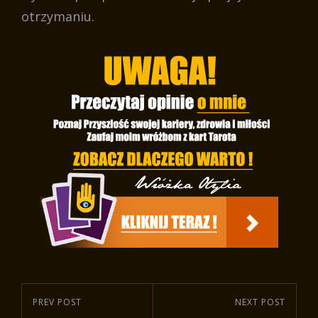
otrzymaniu.
Nawigacja
Previous
PREV POST
Next
NEXT POST
wpisu