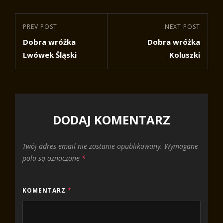
Nawigacja
Previous
PREV POST
Next
NEXT POST
wpisu
Dobra wróżka
Dobra wróżka
Post
Post
Lwówek Śląski
Koluszki
DODAJ KOMENTARZ
Twój adres email nie zostanie opublikowany.
Wymagane
pola są oznaczone
*
KOMENTARZ
*